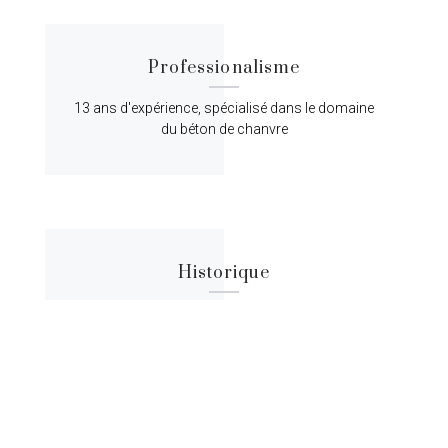
Professionalisme
13 ans d'expérience, spécialisé dans le domaine
du béton de chanvre
Historique
Lorem ipsum dolor sit amet, consectetur
adipiscing elit, sed do eiusmod tempor.