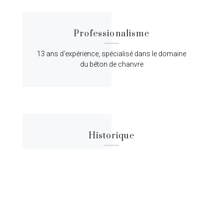
Professionalisme
13 ans d'expérience, spécialisé dans le domaine
du béton de chanvre
Historique
Lorem ipsum dolor sit amet, consectetur
adipiscing elit, sed do eiusmod tempor.